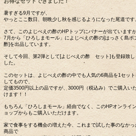
お得なセットできました！
暑すぎる9月ですが、
やっとここ数日、朝晩少し秋を感じるようになった尾道です
さて、このよじべえの酢のHPトップにバナーが出ています
7月から「ひろしまモール」によじべえの酢の[はっさく島ポ
酢]を出品しています。
そして今回、第2弾として[よじべえの酢 セット]も登録致し
した。
このセットは、よじべえの酢の中でも人気の6商品を1セット
してもので、
定価3500円以上の品ですが、3000円（税込み）でご購入い
けます！！
もちろん「ひろしまモール」経由でなく、このHPオンライ
ョップからもご購入いただけます。
家で食事をする機会の増えた今、これまで試した事のなかっ
商品で