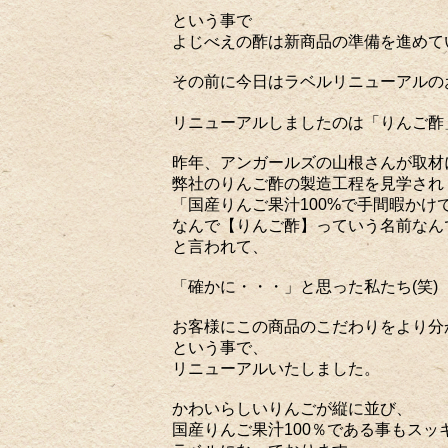
という事で
よじべえの酢は新商品の準備を進めて
その前に今日はラベルリニューアルの
リニューアルしましたのは「りんご酢
昨年、アンガールズの山根さんが取材
弊社のりんご酢の製造工程を見学され
「国産りんご果汁100%で手間暇かけ
なんで【りんご酢】っていう名前なん
と言われて、
「確かに・・・」と思った私たち(笑)
お客様にこの商品のこだわりをより分
という事で、
リニューアルいたしました。
かわいらしいりんごが縦に並び、
国産りんご果汁100％である事もスッ