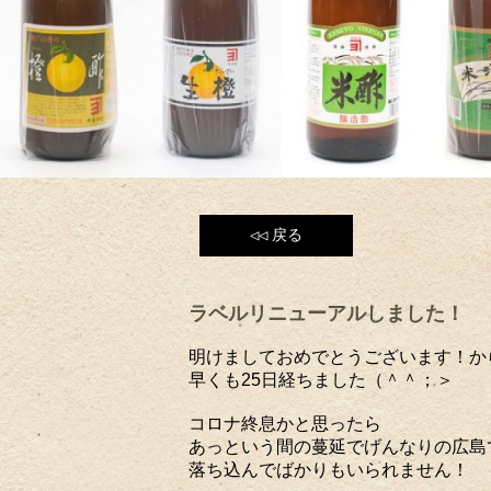
◁◁
戻る
ラベルリニューアルしました！
明けましておめでとうございます！か
早くも25日経ちました（＾＾；＞
コロナ終息かと思ったら
あっという間の蔓延でげんなりの広島
落ち込んでばかりもいられません！