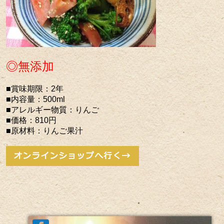
◎無添加
■賞味期限：2年
■内容量：500ml
■アレルギー物質：りんご
■価格：810円
■原材料：りんご果汁