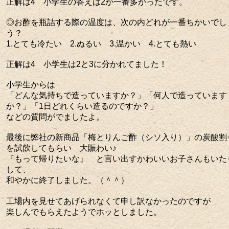
正解は4 小学生の答えは2が一番多かったです。
◎お酢を瓶詰する際の温度は、次の内どれが一番ちかいでし
う？
1.とても冷たい 2.ぬるい 3.温かい 4.とても熱い
正解は4 小学生は2と3に分かれてました！
小学生からは
「どんな気持ちで造っていますか？」「何人で造っています
か？」「1日どれくらい造るのですか？」
などの質問がでましたよ。
最後に弊社の新商品「梅とりんご酢（シソ入り）」の炭酸割
を試飲してもらい 大賑わい♪
『もって帰りたいな』 と言い出すかわいいお子さんもいた
して、
和やかに終了しました。（＾＾）
工場内を見せてあげられなくて申し訳なかったのですが
楽しんでもらえたようでホッとしました。