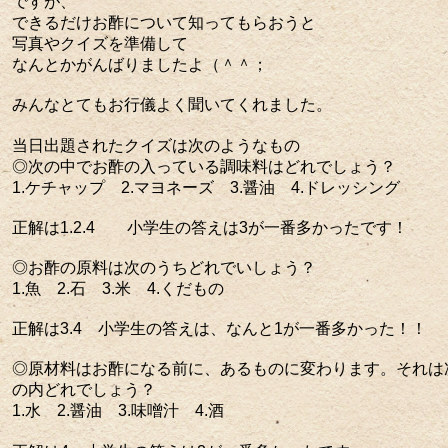
ですが、
できるだけお酢について知ってもらおうと
写真やクイズを準備して
なんとかがんばりましたよ（＾＾；
みんなとてもお行儀よく聞いてくれました。
当日出題されたクイズは次のようなもの
◎次の中でお酢の入っている調味料はどれでしょう？
1.ケチャップ 2.マヨネーズ 3.醤油 4.ドレッシング
正解は1.2.4 小学生の答えは3が一番多かったです！
◎お酢の原料は次のうちどれでいしょう？
1.魚 2.石 3.米 4.くだもの
正解は3.4 小学生の答えは、なんと1が一番多かった！！
◎原材料はお酢になる前に、あるものに変わります。それは
の内どれでしょう？
1.水 2.醤油 3.味噌汁 4.酒